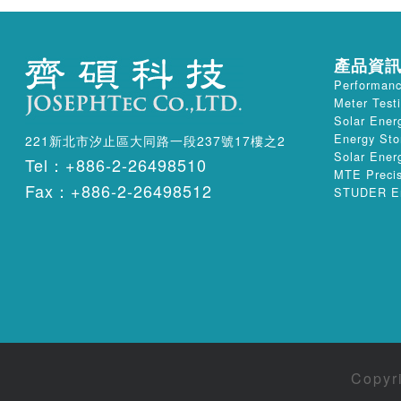
產品資
Performan
Meter Test
Solar Ener
Energy Sto
221新北市汐止區大同路一段237號17樓之2
Solar Ener
Tel：+886-2-26498510
MTE Precis
Fax：+886-2-26498512
STUDER Ene
Copyri