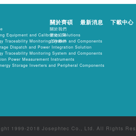
訊
關於齊碩
最新消息
下載中心
ce
關於我們
ing Equipment and Calibration Solutions
歷史沿革
gy Traceability Monitoring System and Components
合作夥伴
rage Dispatch and Power Integration Solution
gy Traceability Monitoring System and Components
ion Power Measurement Instruments
rgy Storage Inverters and Peripheral Components
ght 1999-2018 Josephtec Co., Ltd. All Rights Res